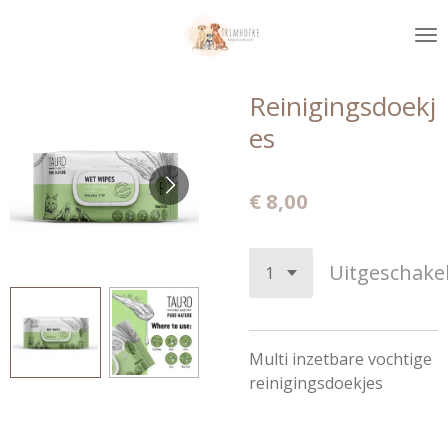
Ga
direct
naar
de
Reinigingsdoekj
hoofdinhoud
es
€ 8,00
Uitgeschake
Multi inzetbare vochtige
reinigingsdoekjes