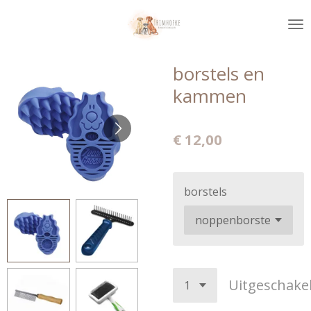
Ga
direct
naar
de
borstels en
hoofdinhoud
kammen
€ 12,00
borstels
Uitgeschake